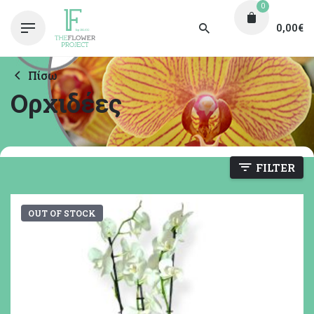
0
0,00
€
Πίσω
Ορχιδέες
FILTER
OUT OF STOCK