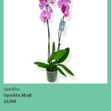
Ορχιδέες
Ορχιδέα Μώβ
20,00€