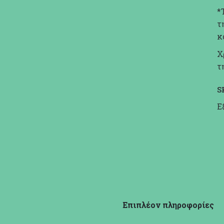
*
τ
κ
Χ
τ
S
Ε
Επιπλέον πληροφορίες