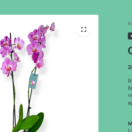
Κ
2
Η
δ
τ
α
Μ
L