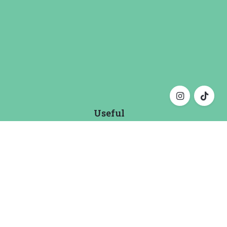
Useful
Σχετικά
ς
Όροι Χρήσης
Απορρήτου
Πολιτική Απορρήτου
α
Επικοινωνία