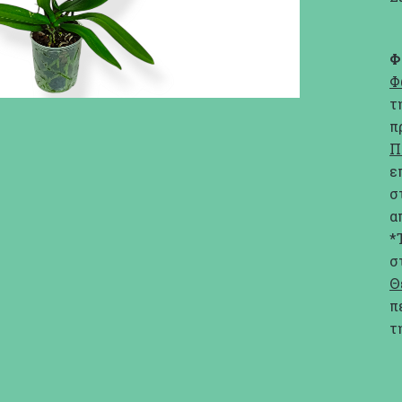
Φ
Φ
τ
π
Π
ε
σ
α
*
σ
Θ
π
τ