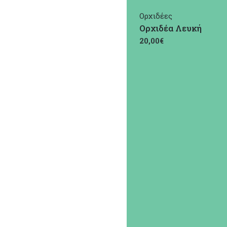
Ορχιδέες
Ορχιδέα Λευκή
20,00€