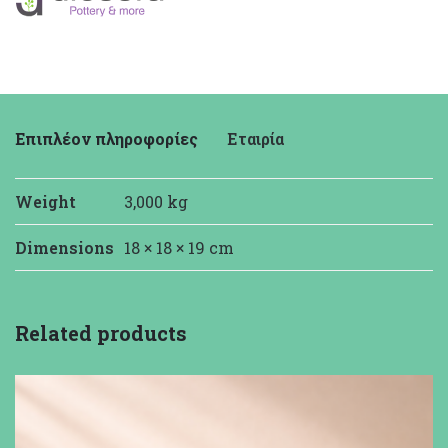
Επιπλέον πληροφορίες
Εταιρία
Weight
3,000 kg
Dimensions
18 × 18 × 19 cm
Diosera
Related products