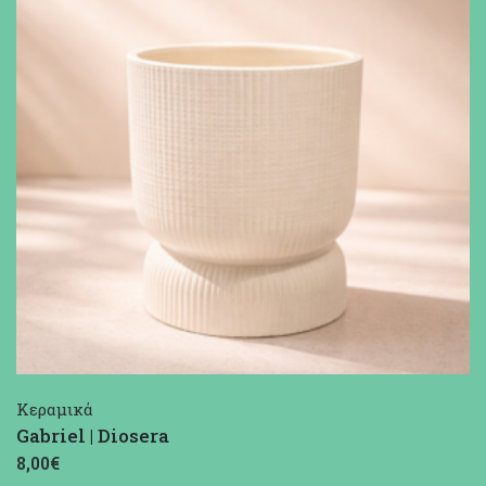
Κεραμικά
Gabriel | Diosera
8,00€