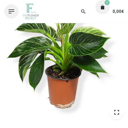
0
0,00
€