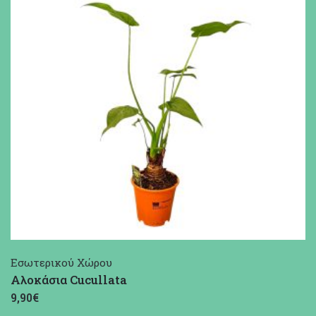
Εσωτερικού Χώρου
Αλοκάσια Cucullata
9,90€