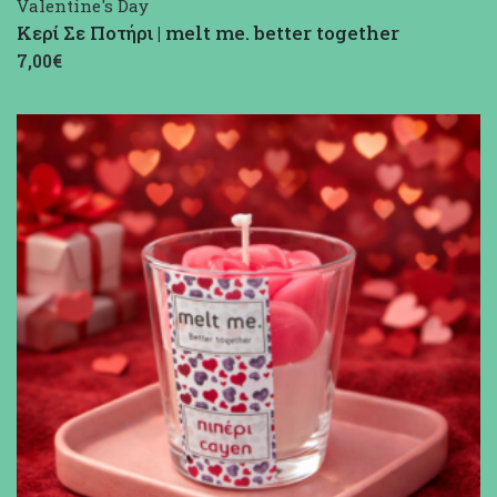
Valentine's Day
Κερί Σε Ποτήρι | melt me. better together
7,00€