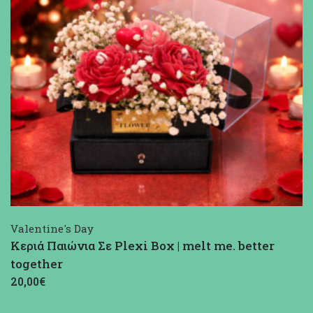
Valentine's Day
Κεριά Παιώνια Σε Plexi Box | melt me. better
together
20,00€