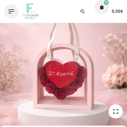
0
0,00
€