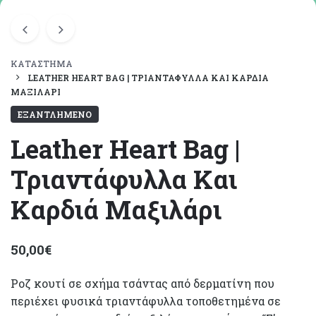
ΚΑΤΆΣΤΗΜΑ
LEATHER ΗEART ΒAG | ΤΡΙΑΝΤΆΦΥΛΛΑ ΚΑΙ ΚΑΡΔΙΆ
ΜΑΞΙΛΆΡΙ
ΕΞΑΝΤΛΗΜΈΝΟ
Leather Ηeart Βag |
Τριαντάφυλλα Και
Καρδιά Μαξιλάρι
50,00
€
Ροζ κουτί σε σχήμα τσάντας από δερματίνη που
περιέχει φυσικά τριαντάφυλλα τοποθετημένα σε