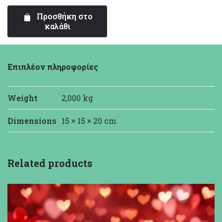
Forever
Προσθήκη στο
Roses
καλάθι
Nude
|
Καμπάνα
Επιπλέον πληροφορίες
ποσότητα
Weight
2,000 kg
Dimensions
15 × 15 × 20 cm
Related products