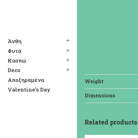
Άνθη
Φυτά
Κασπώ
Deco
Αποξηραμένα
Weight
Valentine’s Day
Dimensions
G&L
Related products