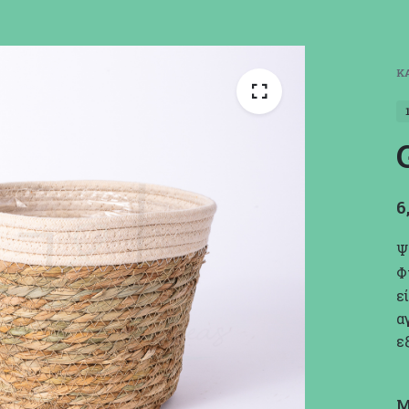
Κ
6
Ψ
Φ
ε
α
ε
Μ