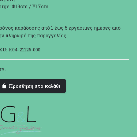
arge: Φ19cm / Υ17cm
ρόνος παράδοσης από 1 έως 5 εργάσιμες ημέρες από
ην πληρωμή της παραγγελίας.
KU:
K04-21126-000
TY:
G
&
Προσθήκη στο καλάθι
L
Καλάθι
Bicolor
ποσότητα