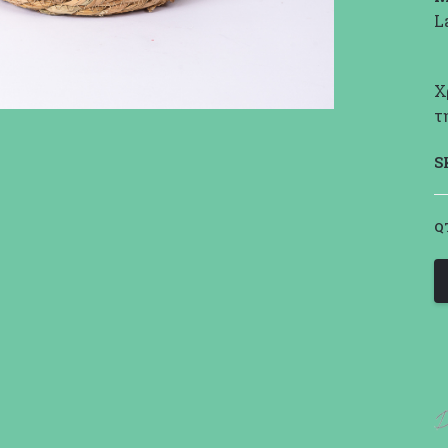
L
Χ
τ
S
Q