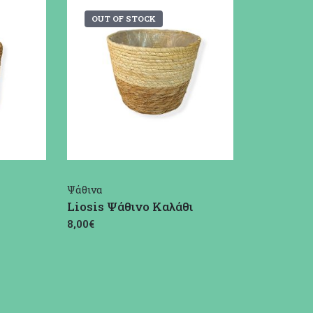
OUT OF STOCK
Ψάθινα
Liosis Ψάθινο Καλάθι
8,00€