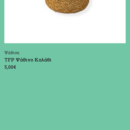
Ψάθινα
TFP Ψάθινο Καλάθι
5,00€